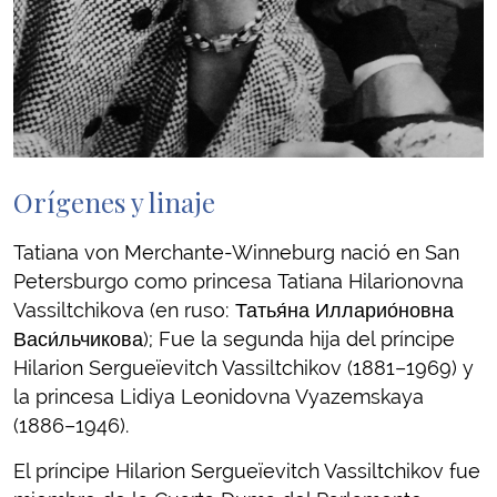
Orígenes y linaje
Tatiana von Merchante-Winneburg nació en San
Petersburgo como princesa Tatiana Hilarionovna
Vassiltchikova (en ruso: Татья́на Илларио́новна
Васи́льчикова); Fue la segunda hija del príncipe
Hilarion Sergueïevitch Vassiltchikov (1881–1969) y
la princesa Lidiya Leonidovna Vyazemskaya
(1886–1946).
El príncipe Hilarion Sergueïevitch Vassiltchikov fue