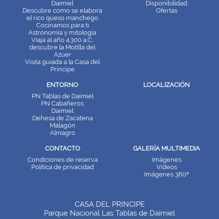
Daimiel
Disponibilidad
Descubre como se elabora
Ofertas
el rico queso manchego
Cocinamos para ti
Astronomía y mitología
Viaja al año 4.300 a.C,
descubre la Motilla del
Azuer
Visita guiada a la Casa del
Príncipe
ENTORNO
LOCALIZACIÓN
PN Tablas de Daimiel
PN Cabañeros
Daimiel
Dehesa de Zacatena
Malagón
Almagro
CONTACTO
GALERÍA MULTIMEDIA
Condiciones de reserva
Imágenes
Política de privacidad
Vídeos
Imágenes 360º
CASA DEL PRINCIPE
Parque Nacional Las Tablas de Daimiel