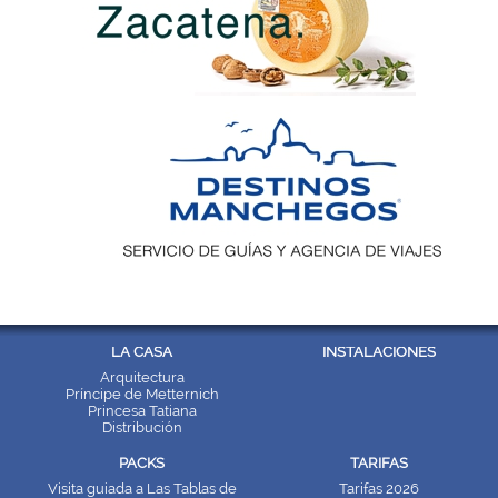
LA CASA
INSTALACIONES
Arquitectura
Príncipe de Metternich
Princesa Tatiana
Distribución
PACKS
TARIFAS
Visita guiada a Las Tablas de
Tarifas 2026