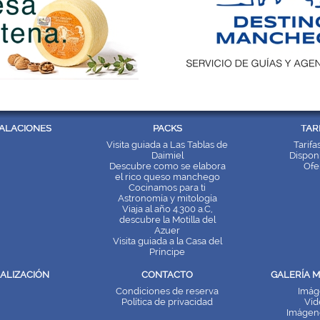
TALACIONES
PACKS
TAR
Visita guiada a Las Tablas de
Tarifa
Daimiel
Disponi
Descubre como se elabora
Ofe
el rico queso manchego
Cocinamos para ti
Astronomía y mitología
Viaja al año 4.300 a.C,
descubre la Motilla del
Azuer
Visita guiada a la Casa del
Príncipe
ALIZACIÓN
CONTACTO
GALERÍA M
Condiciones de reserva
Imág
Política de privacidad
Víd
Imágen