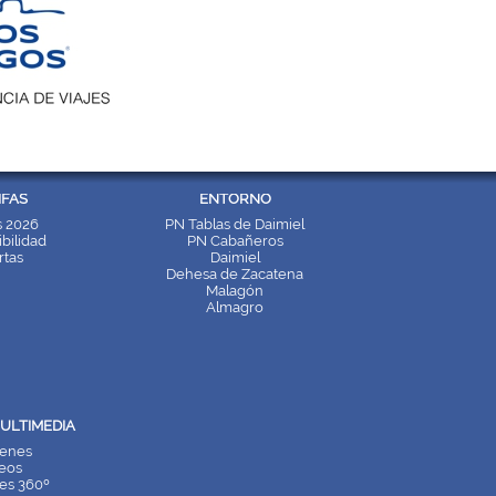
IFAS
ENTORNO
s 2026
PN Tablas de Daimiel
bilidad
PN Cabañeros
rtas
Daimiel
Dehesa de Zacatena
Malagón
Almagro
ULTIMEDIA
enes
eos
es 360º