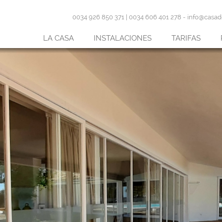
0034 926 850 371 | 0034 606 401 278 -
info@casade
LA CASA
INSTALACIONES
TARIFAS