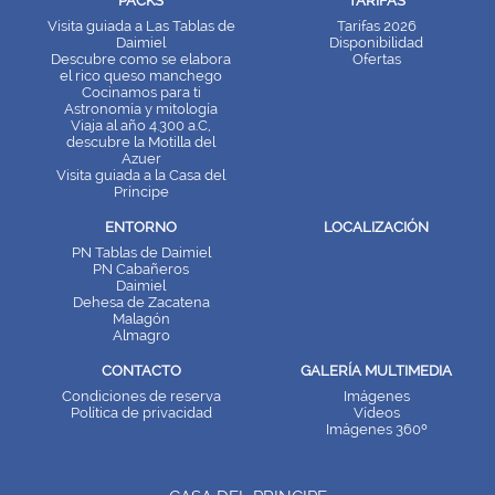
PACKS
TARIFAS
Visita guiada a Las Tablas de
Tarifas 2026
Daimiel
Disponibilidad
Descubre como se elabora
Ofertas
el rico queso manchego
Cocinamos para ti
Astronomía y mitología
Viaja al año 4.300 a.C,
descubre la Motilla del
Azuer
Visita guiada a la Casa del
Príncipe
ENTORNO
LOCALIZACIÓN
PN Tablas de Daimiel
PN Cabañeros
Daimiel
Dehesa de Zacatena
Malagón
Almagro
CONTACTO
GALERÍA MULTIMEDIA
Condiciones de reserva
Imágenes
Política de privacidad
Vídeos
Imágenes 360º